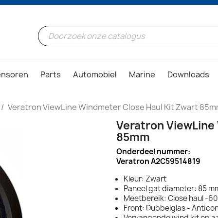
ensoren
Parts
Automobiel
Marine
Downloads
Veratron ViewLine Windmeter Close Haul Kit Zwart 85
Veratron ViewLine
85mm
Onderdeel nummer:
Veratron A2C59514819
Kleur: Zwart
Paneel gat diameter: 85 mm
Meetbereik: Close haul -60
Front: Dubbelglas - Antic
Vervangende wind kit op 