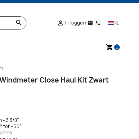
search
Inloggen

NL
email
phone
shopping_cart
0
mm
 Windmeter Close Haul Kit Zwart
 - 3 3/8"
° tot +60°
ondens
aanvraag