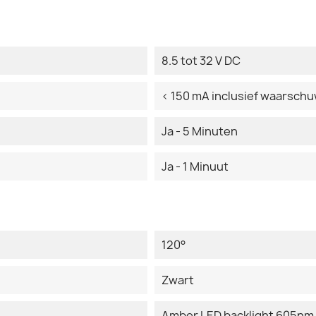
8.5 tot 32 V DC
< 150 mA inclusief waarsch
Ja - 5 Minuten
Ja - 1 Minuut
120°
Zwart
Amber LED backlight 605nm