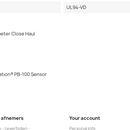
UL94-VD
eter Close Haul
tation® PB-100 Sensor
e afnemers
Your account
 - Levertijden -
Personal info