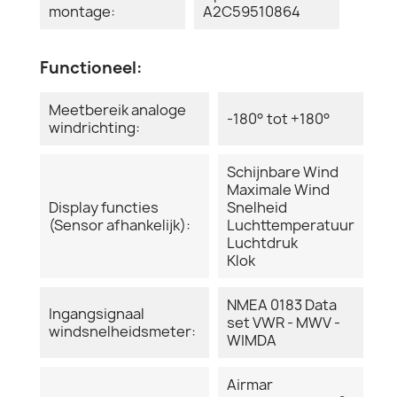
montage:
A2C59510864
Functioneel:
Meetbereik analoge
-180° tot +180°
windrichting:
Schijnbare Wind
Maximale Wind
Display functies
Snelheid
(Sensor afhankelijk):
Luchttemperatuur
Luchtdruk
Klok
NMEA 0183 Data
Ingangsignaal
set VWR - MWV -
windsnelheidsmeter:
WIMDA
Airmar