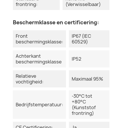
frontring:
(Verwisselbaar)
Beschermklasse en certificering:
Front
IP67 (IEC
beschermingsklasse:
60529)
Achterkant
IP52
beschermingsklasse
Relatieve
Maximaal 95%
vochtigheid:
-30°C tot
+80°C
Bedrijfstemperatuur:
(Kunststof
frontring)
CE Certificering:
Ja