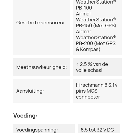
WeatherStation®
PB-100
Airmar
WeatherStation®
Geschikte sensoren:
PB-150 (Met GPS)
Airmar
WeatherStation®
PB-200 (Met GPS
& Kompas)
< 2.5 % van de
Meetnauwkeurigheid:
volle schaal
Hirschmann 8 & 14
Aansluiting:
pins MQS
connector
Voeding:
Voedingspanning:
8.5 tot 32 V DC