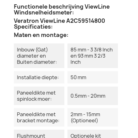
Functionele beschrijving ViewLine
Windsnelheidsmeter:
Veratron ViewLine A2C59514800
Specificaties:
Maten en montage:
Inbouw (Gat)
85 mm - 3 3/8 Inch
diameter en
en 93 mm 3 2/3
Buiten diameter:
Inch
Installatie diepte:
50 mm
Paneeldikte met
0.5mm - 20mm
spinlock moer:
Paneeldikte met
2mm - 15mm
bracket montage:
(Optioneel)
Flushmount
Optionele kit