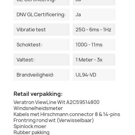
DNV GL Certificering:
Ja
Vibratie test
25G - 6ms - 1Hz
Schoktest:
100G - 11ms
Valtest:
1 Meter - 3x
Brandveiligheid:
UL94-VD
Retail verpakking:
Veratron ViewLine Wit A2C59514800
Windsnelheidsmeter
Kabels met Hirschmann connector 8 & 14-pins
Frontring rond wit (Verwisselbaar)
Spinlock moer
Rubber pakking