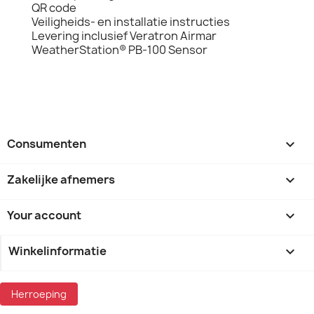
QR code
Veiligheids- en installatie instructies
Levering inclusief Veratron Airmar
WeatherStation® PB-100 Sensor
Consumenten

Zakelijke afnemers

Your account

Winkelinformatie
keyboard_arrow_down
Herroeping