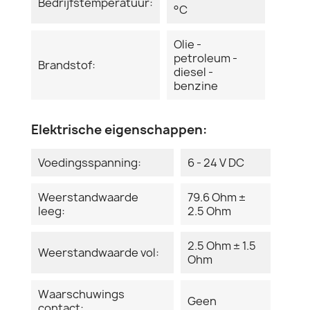
Bedrijfstemperatuur:
°C
Olie -
petroleum -
Brandstof:
diesel -
benzine
Elektrische eigenschappen:
Voedingsspanning:
6 - 24 V DC
Weerstandwaarde
79.6 Ohm ±
leeg:
2.5 Ohm
2.5 Ohm ± 1.5
Weerstandwaarde vol:
Ohm
Waarschuwings
Geen
contact: