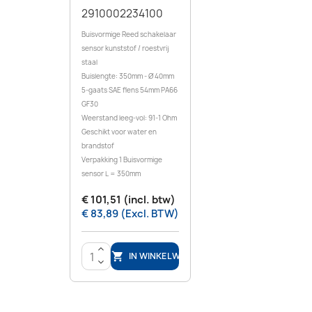
2910002234100
Buisvormige Reed schakelaar
sensor kunststof / roestvrij
staal
Buislengte: 350mm - Ø 40mm
5-gaats SAE flens 54mm PA66
GF30
Weerstand leeg-vol: 91-1 Ohm
Geschikt voor water en
brandstof
Verpakking 1 Buisvormige
sensor L = 350mm
€ 101,51 (incl. btw)
€ 83,89 (Excl. BTW)
>
IN WINKELWAGEN

<