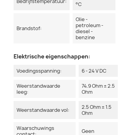
Bedrijfstemperatuur:
°C
Olie -
petroleum -
Brandstof:
diesel -
benzine
Elektrische eigenschappen:
Voedingsspanning:
6 - 24 V DC
Weerstandwaarde
74.9 Ohm ± 2.5
leeg:
Ohm
2.5 Ohm ± 1.5
Weerstandwaarde vol:
Ohm
Waarschuwings
Geen
contact: