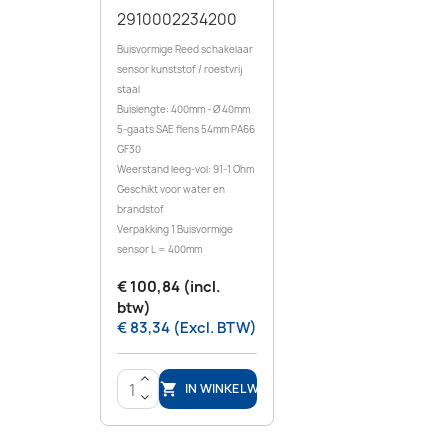
2910002234200
Buisvormige Reed schakelaar
sensor kunststof / roestvrij
staal
Buislengte: 400mm - Ø 40mm
5-gaats SAE flens 54mm PA66
GF30
Weerstand leeg-vol: 91-1 Ohm
Geschikt voor water en
brandstof
Verpakking 1 Buisvormige
sensor L = 400mm
€ 100,84 (incl.
btw)
€ 83,34 (Excl. BTW)
>
IN WINKELWAGEN

<