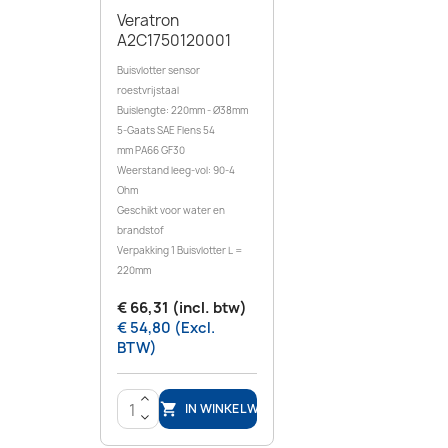
Veratron
A2C1750120001
Buisvlotter sensor
roestvrijstaal
Buislengte: 220mm - Ø38mm
5-Gaats SAE Flens 54
mm PA66 GF30
Weerstand leeg-vol: 90-4
Ohm
Geschikt voor water en
brandstof
Verpakking 1 Buisvlotter L =
220mm
€ 66,31 (incl. btw)
€ 54,80 (Excl.
BTW)
>
IN WINKELWAGEN

<