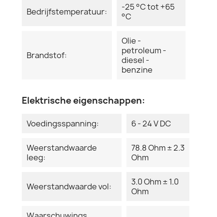
-25 °C tot +65
Bedrijfstemperatuur:
°C
Olie -
petroleum -
Brandstof:
diesel -
benzine
Elektrische eigenschappen:
Voedingsspanning:
6 - 24 V DC
Weerstandwaarde
78.8 Ohm ± 2.3
leeg:
Ohm
3.0 Ohm ± 1.0
Weerstandwaarde vol:
Ohm
Waarschuwings