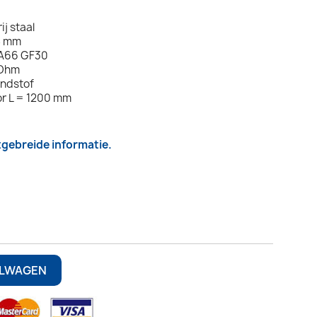
j staal
8 mm
PA66 GF30
 Ohm
andstof
or L = 1200 mm
itgebreide informatie.
ELWAGEN