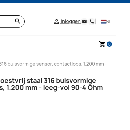
search
Inloggen

NL
email
phone
shopping_cart
0
316 buisvormige sensor, contactloos, 1.200 mm -
estvrij staal 316 buisvormige
s, 1.200 mm - leeg-vol 90-4 Ohm