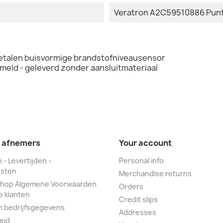
Veratron A2C59510886 Punt
talen buisvormige brandstofniveausensor
meld - geleverd zonder aansluitmateriaal
e afnemers
Your account
 - Levertijden -
Personal info
sten
Merchandise returns
hop Algemene Voorwaarden
Orders
e klanten
Credit slips
n bedrijfsgegevens
Addresses
eid