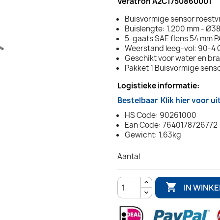
Veratron A2C1750860001
Buisvormige sensor roestvri
Buislengte: 1.200 mm - Ø3
5-gaats SAE flens 54 mm 
Weerstand leeg-vol: 90-4
Geschikt voor water en br
Pakket 1 Buisvormige sens
Logistieke informatie:
Bestelbaar
Klik hier voor u
HS Code: 90261000
Ean Code: 7640178726772
Gewicht: 1.63kg
Aantal

IN WINK