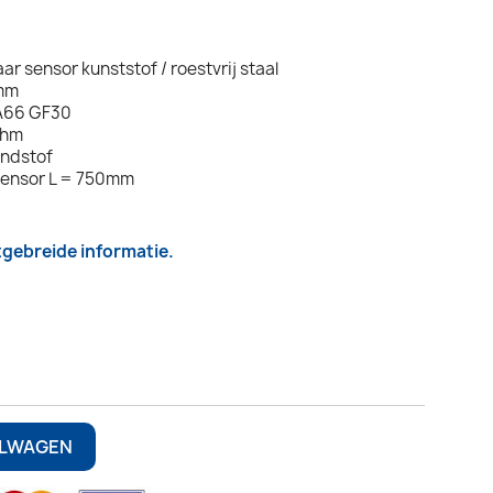
r sensor kunststof / roestvrij staal
0mm
PA66 GF30
Ohm
andstof
sensor L = 750mm
itgebreide informatie.
ELWAGEN