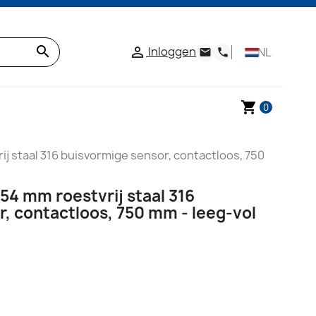
search
Inloggen

NL
email
phone
shopping_cart
0
j staal 316 buisvormige sensor, contactloos, 750
4 mm roestvrij staal 316
, contactloos, 750 mm - leeg-vol