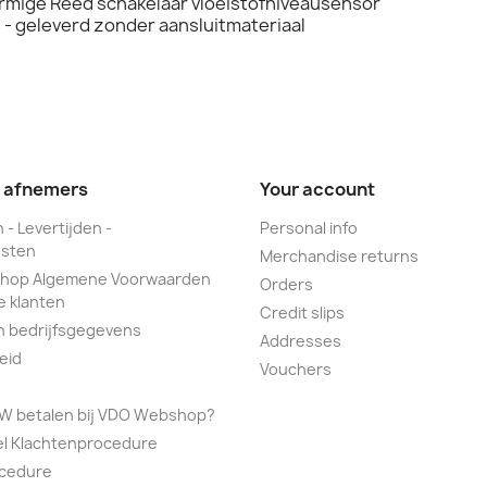
mige Reed schakelaar vloeistofniveausensor
- geleverd zonder aansluitmateriaal
e afnemers
Your account
 - Levertijden -
Personal info
sten
Merchandise returns
hop Algemene Voorwaarden
Orders
e klanten
Credit slips
n bedrijfsgegevens
Addresses
eid
Vouchers
TW betalen bij VDO Webshop?
el Klachtenprocedure
ocedure