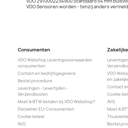
VDO 2910002234900 Standaard 54 mm buisvor
VDO Sensoren worden - tenzij anders vermeld 
Consumenten
Zakelijk
VDO Webshop Leveringsvoorwaarden
Leveringen
consumenten
Verzendko
Contact en bedrijfsgegevens
VDO Webs
en zakelijk
Bestel procedure
Contact e
Leveringen - Levertijden -
Verzendkosten
Cookie bel
Moet ik BTW betalen bij VDO Webshop?
AVG
Disclaimer EU-Consumenten
Moet ik B
Cookie beleid
Thuiswink
AVG
Bestel pr