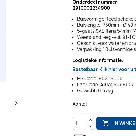
Onderdeel nummer:
2910002234900
Buisvormige Reed schakelaa
Buislengte: 750mm - Ø 4
5-gaats SAE flens 54mm 
Weerstand leeg-vol: 91-1 
Geschikt voor water en br
Verpakking 1 Buisvormige 
Logistieke informatie:
Bestelbaar
Klik hier voor u
HS Code: 90269000
Ean Code: 4103590696571
Gewicht: 0.67kg

Aantal

IN WINK