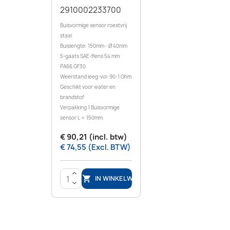
2910002233700
Buisvormige sensor roestvrij
staal
Buislengte: 150mm - Ø 40mm
5-gaats SAE-flens 54 mm
PA66 GF30
Weerstand leeg-vol: 90-1 Ohm
Geschikt voor water en
brandstof
Verpakking 1 Buisvormige
sensor L = 150mm
€ 90,21 (incl. btw)
€ 74,55 (Excl. BTW)
>
IN WINKELWAGEN

<