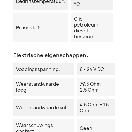
Bedrijfstemperatuur:
°C
Olie -
petroleum -
Brandstof:
diesel -
benzine
Elektrische eigenschappen:
Voedingsspanning:
6 - 24 V DC
Weerstandwaarde
79.5 Ohm ±
leeg:
2.5 Ohm
4.5 Ohm ± 1.5
Weerstandwaarde vol:
Ohm
Waarschuwings
Geen
contact: