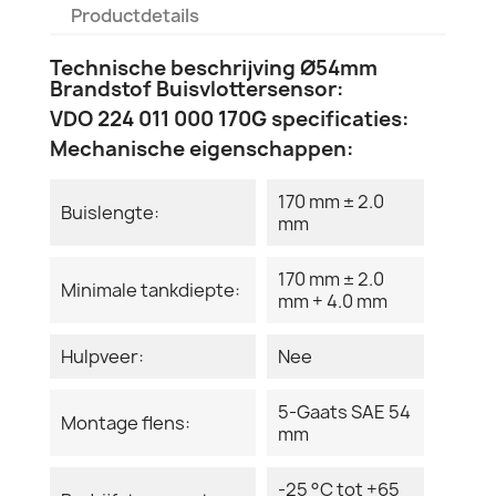
Productdetails
Technische beschrijving Ø54mm
Brandstof Buisvlottersensor:
VDO 224 011 000 170G specificaties:
Mechanische eigenschappen:
170 mm ± 2.0
Buislengte:
mm
170 mm ± 2.0
Minimale tankdiepte:
mm + 4.0 mm
Hulpveer:
Nee
5-Gaats SAE 54
Montage flens:
mm
-25 °C tot +65