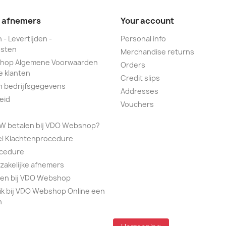
e afnemers
Your account
 - Levertijden -
Personal info
sten
Merchandise returns
hop Algemene Voorwaarden
Orders
e klanten
Credit slips
n bedrijfsgegevens
Addresses
eid
Vouchers
TW betalen bij VDO Webshop?
el Klachtenprocedure
ocedure
 zakelijke afnemers
alen bij VDO Webshop
ik bij VDO Webshop Online een
n