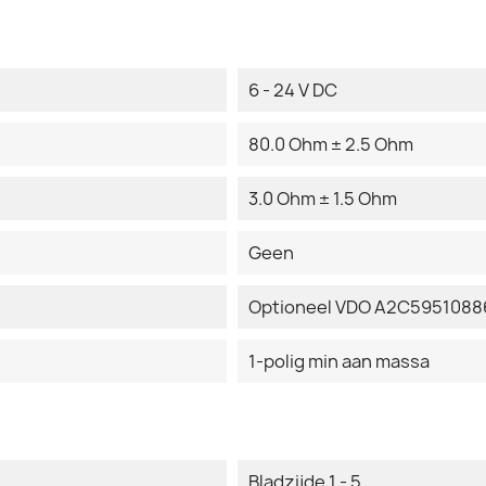
6 - 24 V DC
80.0 Ohm ± 2.5 Ohm
3.0 Ohm ± 1.5 Ohm
Geen
Optioneel VDO A2C59510886
1-polig min aan massa
Bladzijde 1 - 5