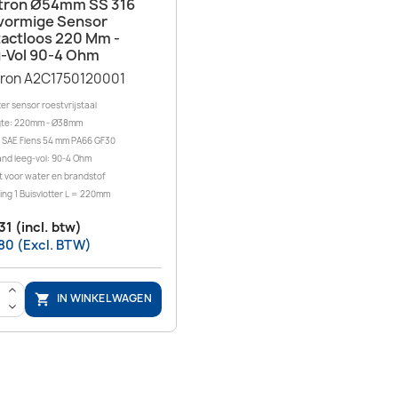
Snel bekijken

tron Ø54mm SS 316
vormige Sensor
actloos 220 Mm -
-Vol 90-4 Ohm
tron A2C1750120001
ter sensor roestvrijstaal
gte: 220mm - Ø38mm
 SAE Flens 54 mm PA66 GF30
nd leeg-vol: 90-4 Ohm
t voor water en brandstof
ng 1 Buisvlotter L = 220mm
31 (incl. btw)
80 (Excl. BTW)
>
IN WINKELWAGEN

<