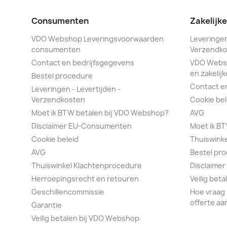
Consumenten
Zakelijk
VDO Webshop Leveringsvoorwaarden
Leveringen
consumenten
Verzendko
Contact en bedrijfsgegevens
VDO Webs
en zakelijk
Bestel procedure
Contact e
Leveringen - Levertijden -
Verzendkosten
Cookie bel
Moet ik BTW betalen bij VDO Webshop?
AVG
Disclaimer EU-Consumenten
Moet ik B
Cookie beleid
Thuiswink
AVG
Bestel pr
Thuiswinkel Klachtenprocedure
Disclaimer
Herroepingsrecht en retouren
Veilig bet
Geschillencommissie
Hoe vraag 
offerte aa
Garantie
Veilig betalen bij VDO Webshop