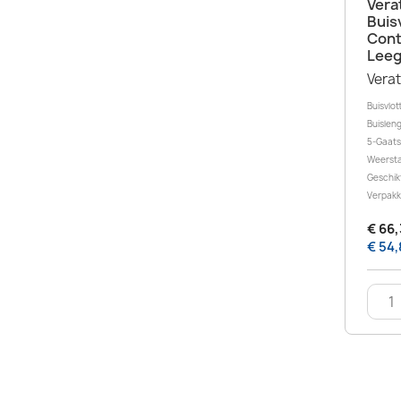
Vera
Buis
Cont
Leeg
Vera
Buisvlot
Buislen
5-Gaats
Weersta
Geschik
Verpakki
€ 66,
€ 54,