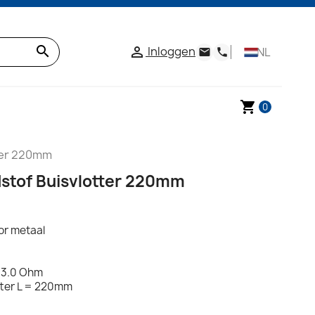
search
Inloggen

NL
email
phone
shopping_cart
0
ter 220mm
tof Buisvlotter 220mm
or metaal
- 3.0 Ohm
otter L = 220mm