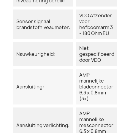
niveaumeting bereik:
VDO Afzender
Sensor signaal
voor
brandstofniveaumeter:
hefboomarm 3
- 180 Ohm EU
Niet
Nauwkeurigheid:
gespecificeerd
door VDO
AMP
mannelijke
Aansluiting:
bladconnector
6,3 x 0,8mm
(3x)
AMP
mannelijke
Aansluiting verlichting:
mesconnector
6,3 x 0,8mm