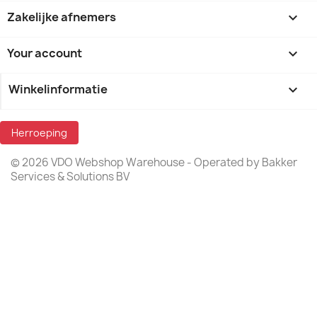
Zakelijke afnemers

Your account

Winkelinformatie
keyboard_arrow_down
Herroeping
© 2026 VDO Webshop Warehouse - Operated by Bakker
Services & Solutions BV