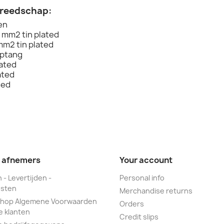
ereedschap:
en
2 mm2 tin plated
mm2 tin plated
mptang
lated
ated
ted
e afnemers
Your account
 - Levertijden -
Personal info
sten
Merchandise returns
hop Algemene Voorwaarden
Orders
e klanten
Credit slips