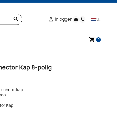
search
Inloggen

NL
email
phone
shopping_cart
0
ector Kap 8-polig
bescherm kap
yco
tor Kap