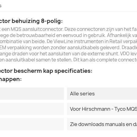
s
tor behuizing 8-polig:
t een MQS aansluitconnector. Deze connectoren zijn van het f
wege de betrouwbaarheid en eenvoud in gebruik. Afhankelijk v
combinatie van beide. De ViewLine instrumenten in Retail ver
EM verpakking worden zonder aansluitkabels geleverd. Draadle
ange draden voor het aansluiten van de externe shunt. VDO lev
 aansluitkabel samen te stellen. Dit kan als complete connecto
tor bescherm kap specificaties:
happen:
Alle series
Voor Hirschmann - Tyco MQS
Zie downloads manuals en 