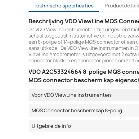
Technische specificaties
Productdetail
Beschrijving VDO ViewLine MQS Connec
De VDO Viewline instrumenten zijn uitgevoerd me
schaal toegepast in automotive en industrie van
een 8-polige of 14-polige MQS connector of een 
aansluitkabel. De VDO ViewLine instrumenten in O
ViewLine Ampèremeter is uitgevoerd met 2 extra l
connector blokken en connector pinnen om zelf een
VDO A2C53324664 8-polige MQS connec
MQS connector bescherm kap eigensc
Voor VDO ViewLine instrumenten:
MQS Connector beschermkap 8-polig
Uitgebreide info: