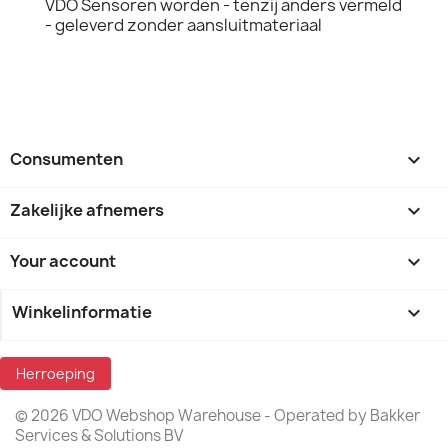
VDO Sensoren worden - tenzij anders vermeld
- geleverd zonder aansluitmateriaal
Consumenten

Zakelijke afnemers

Your account

Winkelinformatie
keyboard_arrow_down
Herroeping
© 2026 VDO Webshop Warehouse - Operated by Bakker
Services & Solutions BV