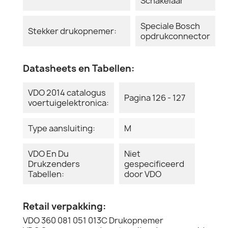
Schakelaar
Speciale Bosch
Stekker drukopnemer:
opdrukconnector
Datasheets en Tabellen:
VDO 2014 catalogus
Pagina 126 - 127
voertuigelektronica:
Type aansluiting:
M
VDO En Du
Niet
Drukzenders
gespecificeerd
Tabellen:
door VDO
Retail verpakking:
VDO 360 081 051 013C Drukopnemer