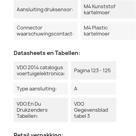
M4 Kunststof
Aansluiting druksensor:
kartelmoer
Connector
M4 Plastic
waarschuwingscontact:
kartelmoer
Datasheets en Tabellen:
VDO 2014 catalogus
Pagina 123 - 125
voertuigelektronica:
Type aansluiting:
A
VDO En Du
VDO
Drukzenders
Gegevensblad
Tabellen:
tabel 3
Retail verpakking: