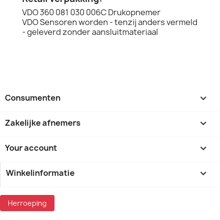
VDO 360 081 030 006C Drukopnemer
VDO Sensoren worden - tenzij anders vermeld
- geleverd zonder aansluitmateriaal
Consumenten

Zakelijke afnemers

Your account

Winkelinformatie
keyboard_arrow_down
Herroeping