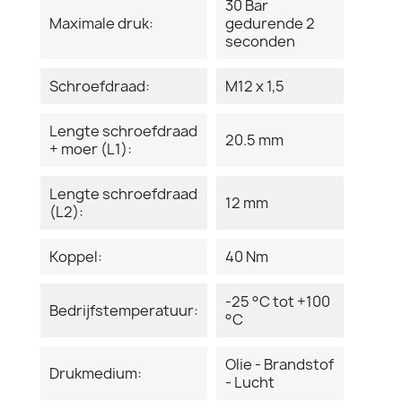
30 Bar
Maximale druk:
gedurende 2
seconden
Schroefdraad:
M12 x 1,5
Lengte schroefdraad
20.5 mm
+ moer (L1):
Lengte schroefdraad
12 mm
(L2):
Koppel:
40 Nm
-25 °C tot +100
Bedrijfstemperatuur:
°C
Olie - Brandstof
Drukmedium:
- Lucht