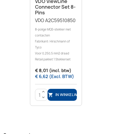
VDO ViewLine
Connector Set 8-
Pins
VDO A2C59510850
8-polige MQS-stekker met
contacten
Fabrikant: Hirschmann of
Tyco
Voor 0,250,5 mm2 draad
Retail pakket 1 Stekkerset
€ 8,01 (incl. btw)
€ 6,62 (Excl. BTW)
>
IN WINKELWAGEN

<