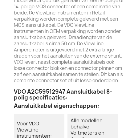
model wordt gebruik gemaakt van een 8-polige of
14-polige MQS connector of een combinatie van
beide. De ViewLine instrumenten in Retail
verpakking worden complete geleverd met een
MQS aansluitkabel. De VDO ViewLine
instrumenten in OEM verpakking worden zonder
aansluitkabels geleverd. Draadlengte van de
aansluitkabel is circa 50 cm. De ViewLine
Ampèremeter is uitgevoerd met 2 extra lange
draden voor het aansluiten van de externe shunt.
VDO levert naast complete aansluitkabels ook
losse connector blokken en connector pinnen om
zelf een aansluitkabel samen te stellen. Dit kan als
complete connector set of uit losse onderdelen.
VDO A2C59512947 Aansluitkabel 8-
polig specificaties:
Aansluitkabel eigenschappen:
Alle modellen
Voor VDO
behalve
ViewLine
Voltmeters en
instrumenten: