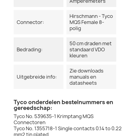
Ampèremeters
Hirschmann - Tyco
Connector:
MQS Female 8-
polig
50 cm draden met
Bedrading:
standaard VDO
kleuren
Zie downloads
Uitgebreide info:
manuals en
datasheets
Tyco onderdelen bestelnummers en
gereedschap:
Tyco No. 539635-1 Krimptang MQS
Connectoren
Tyco No. 1355718-1 Single contacts 0.14 to 0.22
mm2 tin plated