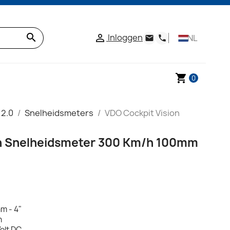
search
Inloggen

NL
email
phone
shopping_cart
0
 2.0
Snelheidsmeters
VDO Cockpit Vision
on Snelheidsmeter 300 Km/h 100mm
m - 4"
h
olt DC