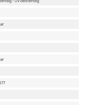
tendig - UV bestendig
ar
ar
677