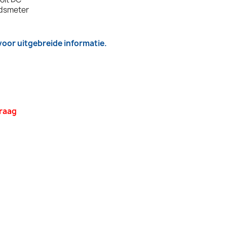
idsmeter
 voor uitgebreide informatie.
vraag