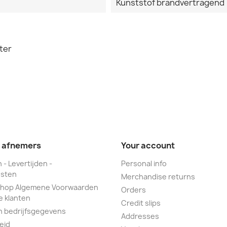
Kunststof brandvertragend
ter
e afnemers
Your account
 - Levertijden -
Personal info
sten
Merchandise returns
hop Algemene Voorwaarden
Orders
e klanten
Credit slips
n bedrijfsgegevens
Addresses
eid