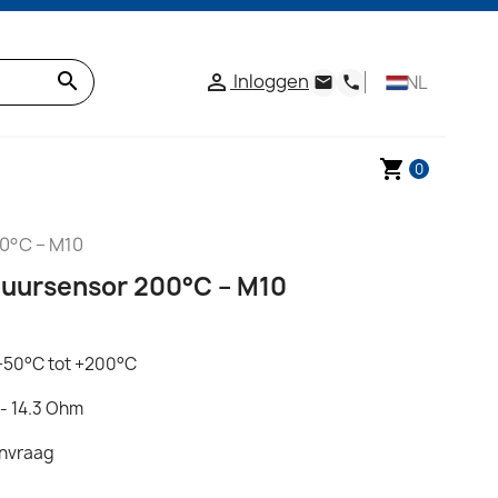
search
Inloggen

NL
email
phone
shopping_cart
0
0°C – M10
uursensor 200°C – M10
+50°C tot +200°C
- 14.3 Ohm
anvraag