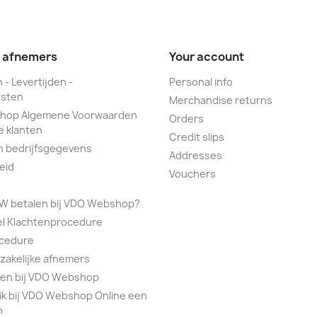
e afnemers
Your account
 - Levertijden -
Personal info
sten
Merchandise returns
hop Algemene Voorwaarden
Orders
e klanten
Credit slips
n bedrijfsgegevens
Addresses
eid
Vouchers
TW betalen bij VDO Webshop?
el Klachtenprocedure
ocedure
 zakelijke afnemers
alen bij VDO Webshop
ik bij VDO Webshop Online een
n