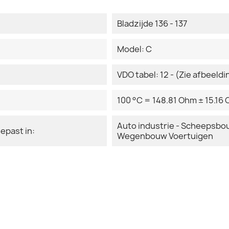
Bladzijde 136 - 137
Model: C
VDO tabel: 12 - (Zie afbeeld
100 °C = 148.81 Ohm ± 15.16
Auto industrie - Scheepsb
epast in:
Wegenbouw Voertuigen