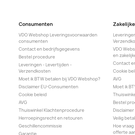
Consumenten
Zakelijk
VDO Webshop Leveringsvoorwaarden
Leveringen
consumenten
Verzendko
Contact en bedrijfsgegevens
VDO Webs
en zakelijk
Bestel procedure
Contact e
Leveringen - Levertijden -
Verzendkosten
Cookie bel
Moet ik BTW betalen bij VDO Webshop?
AVG
Disclaimer EU-Consumenten
Moet ik B
Cookie beleid
Thuiswink
AVG
Bestel pr
Thuiswinkel Klachtenprocedure
Disclaimer
Herroepingsrecht en retouren
Veilig bet
Geschillencommissie
Hoe vraag 
offerte aa
Garantie