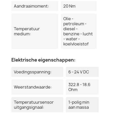
Aandraaimoment:
20 Nm
Olie -
petroleum -
Temperatuur
diesel -
medium:
benzine - lucht
- water -
koelvloeistof
Elektrische eigenschappen:
Voedingsspanning:
6 - 24 V DC
322.8 - 18.6
Weerstandwaarde:
Ohm
Temperatuursensor
1-polig min
uitgangsignaal:
aan massa