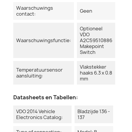
Waarschuwings
Geen
contact:
Optioneel
VDO
Waarschuwingsfunctie:
A2C59510886
Makepoint
Switch
Vlakstekker
Temperatuursensor
haaks 6.3 x 0.8
aansluiting:
mm
Datasheets en Tabellen:
VDO 2014 Vehicle
Bladzijde 136 -
Electronics Catalog:
137
Type of connection:
Model: B