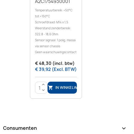
A2C1754930001
Temperatuurbereik: +50°C
tot +150°C
Schroefdraad: M14 x 1,5
Weerstand zenderbereik:
322.8 - 18,6 Ohm
Sensor signaal: 1 polig, massa
via sensor chassis
Geen waarschuwingscontact
€ 48,30 (incl. btw)
€ 39,92 (Excl. BTW)
>
IN WINKELWAGEN

<
Consumenten
