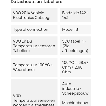
Datasheets en Tabellen:
VDO 2014 Vehicle
Bladzijde 142 -
Electronics Catalog:
143
Type of connection:
Model: B
VDO En Du
VDO tabel: 1 -
Temperatuursensoren
(Zie
Tabellen:
afbeeldingen)
100 °C = 38.47
Temperatuur 100 °C >
Ohm ± 2.98
Weerstand:
Ohm
Auto
industrie -
Scheepsbouw
VDO
-
Temperatuursensoren
Machinebouw
worden o.a. toegepast