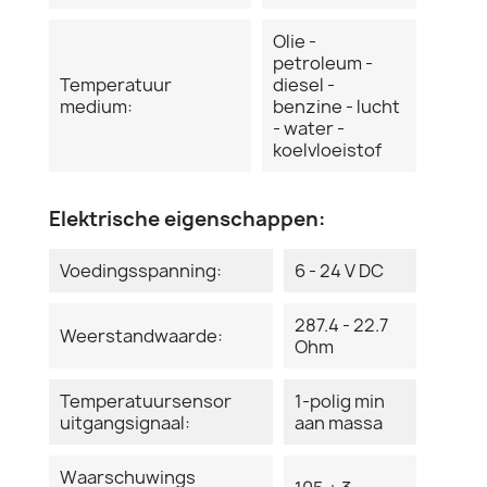
Olie -
petroleum -
Temperatuur
diesel -
medium:
benzine - lucht
- water -
koelvloeistof
Elektrische eigenschappen:
Voedingsspanning:
6 - 24 V DC
287.4 - 22.7
Weerstandwaarde:
Ohm
Temperatuursensor
1-polig min
uitgangsignaal:
aan massa
Waarschuwings