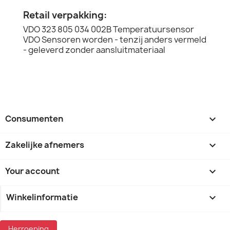
Retail verpakking:
VDO 323 805 034 002B Temperatuursensor
VDO Sensoren worden - tenzij anders vermeld
- geleverd zonder aansluitmateriaal
Consumenten

Zakelijke afnemers

Your account

Winkelinformatie
keyboard_arrow_down
Herroeping