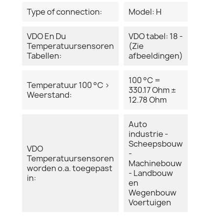
Type of connection:
Model: H
VDO En Du
VDO tabel: 18 -
Temperatuursensoren
(Zie
Tabellen:
afbeeldingen)
100 °C =
Temperatuur 100 °C >
330.17 Ohm ±
Weerstand:
12.78 Ohm
Auto
industrie -
Scheepsbouw
VDO
-
Temperatuursensoren
Machinebouw
worden o.a. toegepast
- Landbouw
in:
en
Wegenbouw
Voertuigen