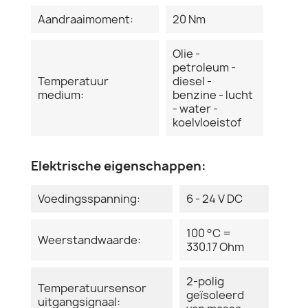
Aandraaimoment:
20 Nm
Olie -
petroleum -
Temperatuur
diesel -
medium:
benzine - lucht
- water -
koelvloeistof
Elektrische eigenschappen:
Voedingsspanning:
6 - 24 V DC
100 °C =
Weerstandwaarde:
330.17 Ohm
2-polig
Temperatuursensor
geïsoleerd
uitgangsignaal: