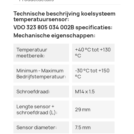
Technische beschrijving koelsysteem
temperatuursensor:
VDO 323 805 034 002B specificaties:
Mechanische eigenschappen:
Temperatuur
+40 °C tot +130
meetbereik:
°C
Minimum - Maximum
-30 °C tot +150
Bedrijfstemperatuur:
°C
Schroefdraad:
M14 x 1.5
Lengte sensor +
29 mm
schroefdraad (L):
Sensor diameter:
7.5 mm