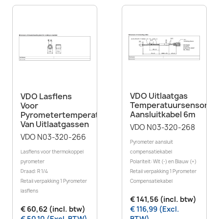
VDO Uitlaatgas
VDO Lasflens
Temperatuursensor
Voor
Aansluitkabel 6m
Pyrometertemperatuursensor
Van Uitlaatgassen
VDO N03-320-268
VDO N03-320-266
Pyrometer aansluit
Lasflens voor thermokoppel
compensatiekabel
pyrometer
Polariteit: Wit (-) en Blauw (+)
Draad: R 1/4
Retail verpakking 1 Pyrometer
Retail verpakking 1 Pyrometer
Compensatiekabel
lasflens
€ 141,56 (incl. btw)
€ 60,62 (incl. btw)
€ 116,99 (Excl.
€ 50,10 (Excl. BTW)
BTW)