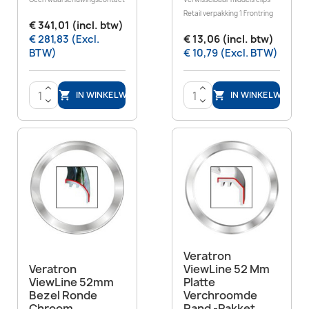
Retail verpakking 1 Frontring
€ 341,01 (incl. btw)
€ 281,83 (Excl.
€ 13,06 (incl. btw)
BTW)
€ 10,79 (Excl. BTW)
>
>
IN WINKELWAGEN
IN WINKELWAGEN


<
<
Veratron
Veratron
ViewLine 52 Mm
ViewLine 52mm
Platte
Bezel Ronde
Verchroomde
Chroom
Rand -pakket