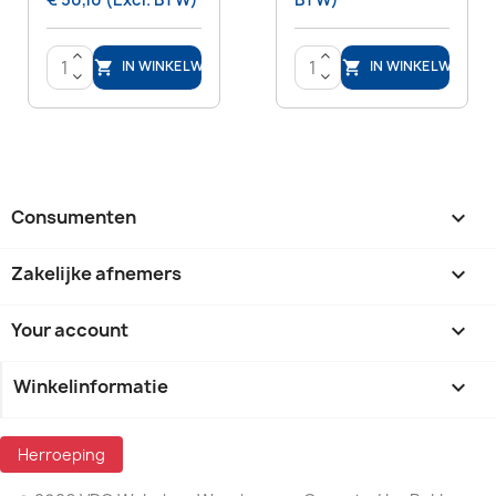
>
>
IN WINKELWAGEN
IN WINKELWAGEN


<
<
Consumenten

Zakelijke afnemers

Your account

Winkelinformatie
keyboard_arrow_down
Herroeping