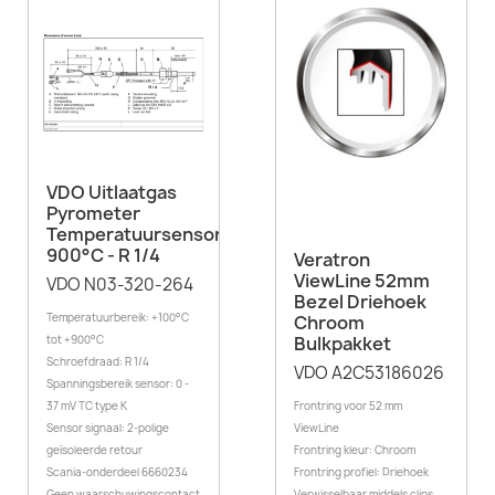
VDO Uitlaatgas
Pyrometer
Temperatuursensor
900°C - R 1/4
Veratron
ViewLine 52mm
VDO N03-320-264
Bezel Driehoek
Temperatuurbereik: +100°C
Chroom
Bulkpakket
tot +900°C
Schroefdraad: R 1/4
VDO A2C53186026
Spanningsbereik sensor: 0 -
37 mV TC type K
Frontring voor 52 mm
Sensor signaal: 2-polige
ViewLine
geïsoleerde retour
Frontring kleur: Chroom
Scania-onderdeel 6660234
Frontring profiel: Driehoek
Geen waarschuwingscontact
Verwisselbaar middels clips