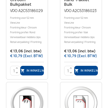
Bulkpakket
Bulk
VDO A2C53186029
VDO A2C53186023
Frontring voor 52 mm
Frontring voor 52 mm
ViewLine
ViewLine
Frontring kleur: Chroom
Frontring kleur: Chroom
Frontring profiel: Rond
Frontring profiel: Vlak
Verwisselbaar middels clips
Verwisselbaar middels clips
Retail verpakking 1 Frontring
Retail verpakking 1 Frontring
€ 13,06 (incl. btw)
€ 13,06 (incl. btw)
€ 10,79 (Excl. BTW)
€ 10,79 (Excl. BTW)
>
>
IN WINKELWAGEN
IN WINKELWAGEN


<
<