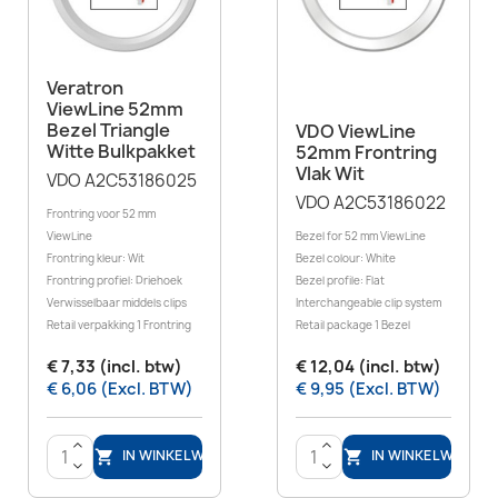
Veratron
ViewLine 52mm
Bezel Triangle
VDO ViewLine
Witte Bulkpakket
52mm Frontring
Vlak Wit
VDO A2C53186025
VDO A2C53186022
Frontring voor 52 mm
ViewLine
Bezel for 52 mm ViewLine
Frontring kleur: Wit
Bezel colour: White
Frontring profiel: Driehoek
Bezel profile: Flat
Verwisselbaar middels clips
Interchangeable clip system
Retail verpakking 1 Frontring
Retail package 1 Bezel
€ 7,33 (incl. btw)
€ 12,04 (incl. btw)
€ 6,06 (Excl. BTW)
€ 9,95 (Excl. BTW)
>
>
IN WINKELWAGEN
IN WINKELWAGEN


<
<