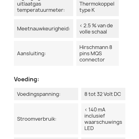
uitlaatgas
Thermokoppel
temperatuurmeter:
type K
< 2.5 % van de
Meetnauwkeurigheid:
volle schaal
Hirschmann 8
Aansluiting:
pins MQS
connector
Voeding:
Voedingspanning:
8 tot 32 Volt DC
< 140 mA
inclusief
Stroomverbruik:
waarschuwings
LED