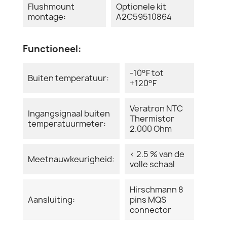
Flushmount
Optionele kit
montage:
A2C59510864
Functioneel:
-10°F tot
Buiten temperatuur:
+120°F
Veratron NTC
Ingangsignaal buiten
Thermistor
temperatuurmeter:
2.000 Ohm
< 2.5 % van de
Meetnauwkeurigheid:
volle schaal
Hirschmann 8
Aansluiting:
pins MQS
connector