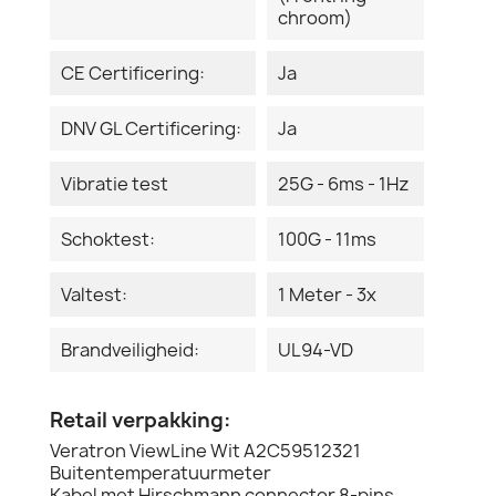
chroom)
CE Certificering:
Ja
DNV GL Certificering:
Ja
Vibratie test
25G - 6ms - 1Hz
Schoktest:
100G - 11ms
Valtest:
1 Meter - 3x
Brandveiligheid:
UL94-VD
Retail verpakking:
Veratron ViewLine Wit A2C59512321
Buitentemperatuurmeter
Kabel met Hirschmann connector 8-pins