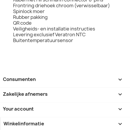
Frontring driehoek chroom (verwisselbaar)
Spinlock moer
Rubber pakking
QR code
Veiligheids- en installatie instructies
Levering exclusief Veratron NTC
Buitentemperatuursensor
Consumenten

Zakelijke afnemers

Your account

Winkelinformatie
keyboard_arrow_down