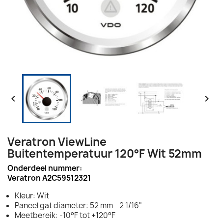


Veratron ViewLine
Buitentemperatuur 120°F Wit 52mm
Onderdeel nummer:
Veratron A2C59512321
Kleur: Wit
Paneel gat diameter: 52 mm - 2 1/16"
Meetbereik: -10°F tot +120°F