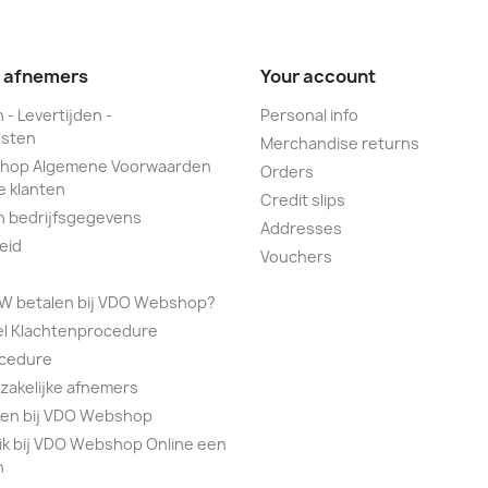
e afnemers
Your account
 - Levertijden -
Personal info
sten
Merchandise returns
hop Algemene Voorwaarden
Orders
e klanten
Credit slips
n bedrijfsgegevens
Addresses
eid
Vouchers
TW betalen bij VDO Webshop?
el Klachtenprocedure
ocedure
 zakelijke afnemers
alen bij VDO Webshop
ik bij VDO Webshop Online een
n