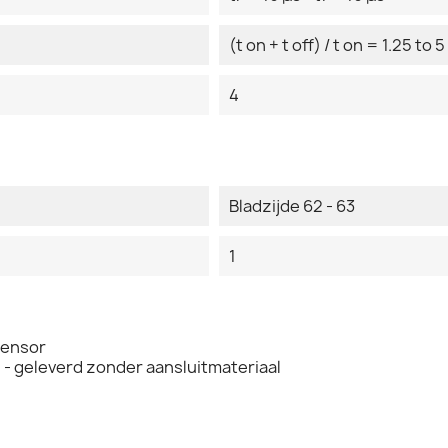
(t on + t off) / t on = 1.25 to 5
4
Bladzijde 62 - 63
1
sensor
- geleverd zonder aansluitmateriaal