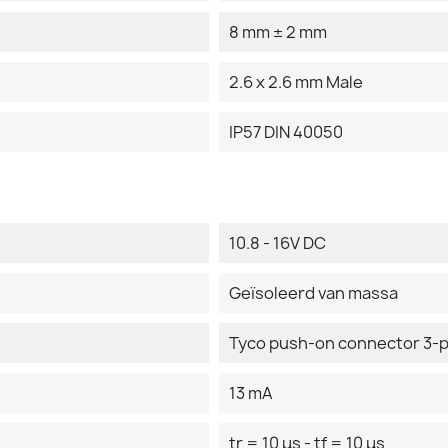
8 mm ± 2 mm
2.6 x 2.6 mm Male
IP57 DIN 40050
10.8 - 16V DC
Geïsoleerd van massa
Tyco push-on connector 3-po
13 mA
tr = 10 μs - tf = 10 μs