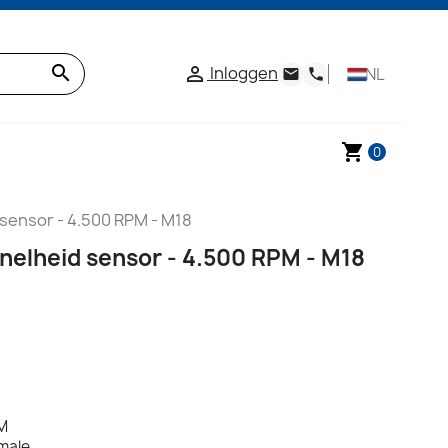
search
Inloggen

NL
email
phone
shopping_cart
0
 sensor - 4.500 RPM - M18
snelheid sensor - 4.500 RPM - M18
PM
emale