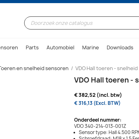
ensoren
Parts
Automobiel
Marine
Downloads
Toeren en snelheid sensoren
VDO Hall toeren - snelheid
VDO Hall toeren - 
€ 382,52 (incl. btw)
€ 316,13 (Excl. BTW)
Onderdeel nummer:
VDO 340-214-013-001Z
Sensor type: Hall 4.500 R
Schroefdraad: M18 x 1.5 F