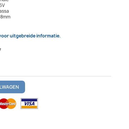
16V
assa
2.8mm
 voor uitgebreide informatie.
7
ELWAGEN