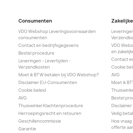
Consumenten
Zakelijk
VDO Webshop Leveringsvoorwaarden
Leveringen
consumenten
Verzendko
Contact en bedrijfsgegevens
VDO Webs
en zakelijk
Bestel procedure
Contact e
Leveringen - Levertijden -
Verzendkosten
Cookie bel
Moet ik BTW betalen bij VDO Webshop?
AVG
Disclaimer EU-Consumenten
Moet ik B
Cookie beleid
Thuiswink
AVG
Bestel pr
Thuiswinkel Klachtenprocedure
Disclaimer
Herroepingsrecht en retouren
Veilig bet
Geschillencommissie
Hoe vraag 
offerte aa
Garantie