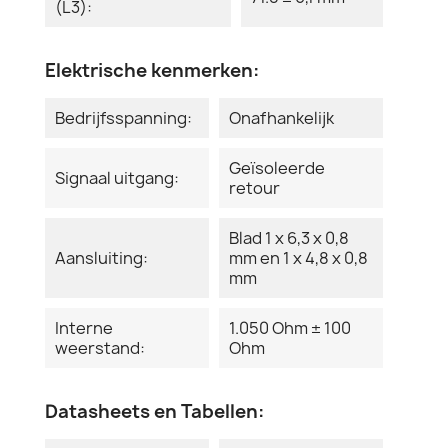
(L3):
Elektrische kenmerken:
Bedrijfsspanning:
Onafhankelijk
Geïsoleerde
Signaal uitgang:
retour
Blad 1 x 6,3 x 0,8
Aansluiting:
mm en 1 x 4,8 x 0,8
mm
Interne
1.050 Ohm ± 100
weerstand:
Ohm
Datasheets en Tabellen: