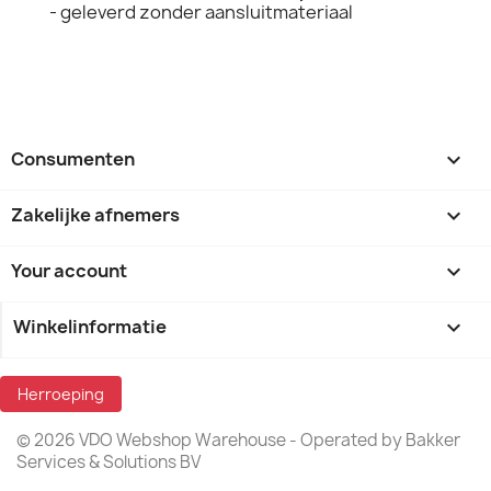
- geleverd zonder aansluitmateriaal
Consumenten

Zakelijke afnemers

Your account

Winkelinformatie
keyboard_arrow_down
Herroeping
© 2026 VDO Webshop Warehouse - Operated by Bakker
Services & Solutions BV