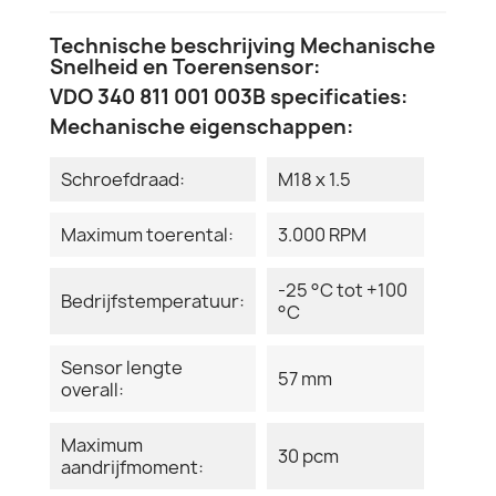
Technische beschrijving Mechanische
Snelheid en Toerensensor:
VDO 340 811 001 003B specificaties:
Mechanische eigenschappen:
Schroefdraad:
M18 x 1.5
Maximum toerental:
3.000 RPM
-25 °C tot +100
Bedrijfstemperatuur:
°C
Sensor lengte
57 mm
overall:
Maximum
30 pcm
aandrijfmoment: