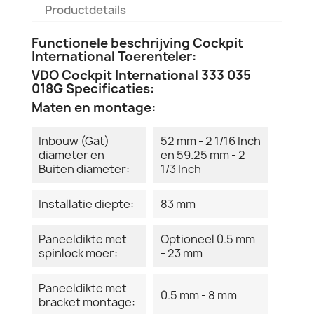
Productdetails
Functionele beschrijving Cockpit
International Toerenteler:
VDO Cockpit International 333 035
018G Specificaties:
Maten en montage:
Inbouw (Gat)
52 mm - 2 1/16 Inch
diameter en
en 59.25 mm - 2
Buiten diameter:
1/3 Inch
Installatie diepte:
83 mm
Paneeldikte met
Optioneel 0.5 mm
spinlock moer:
- 23 mm
Paneeldikte met
0.5 mm - 8 mm
bracket montage: