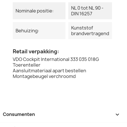
NL 0 tot NL 90 -
Nominale positie:
DIN 16257
Kunststof
Behuizing:
brandvertragend
Retail verpakking:
VDO Cockpit International 333 035 018G
Toerenteller
Aansluitmateriaal apart bestellen
Montagebeugel verchroomd
Consumenten
