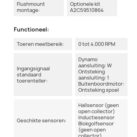
Flushmount
Optionele kit
montage:
A2C59510864
Functioneel:
Toeren meetbereik:
0 tot 4.000 RPM
Dynamo
aansluiting: W
Ingangsignaal
Ontsteking
standaard
aansluiting: 1
toerenteller:
Buitenboordmotor:
Ontsteking spoel
Hallsensor (geen
open collector)
Inductiesensor
Geschikte sensoren:
Blokgolfsensor
(geen open
collector)