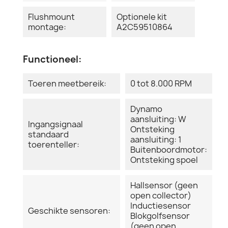
Flushmount
Optionele kit
montage:
A2C59510864
Functioneel:
Toeren meetbereik:
0 tot 8.000 RPM
Dynamo
aansluiting: W
Ingangsignaal
Ontsteking
standaard
aansluiting: 1
toerenteller:
Buitenboordmotor:
Ontsteking spoel
Hallsensor (geen
open collector)
Inductiesensor
Geschikte sensoren:
Blokgolfsensor
(geen open