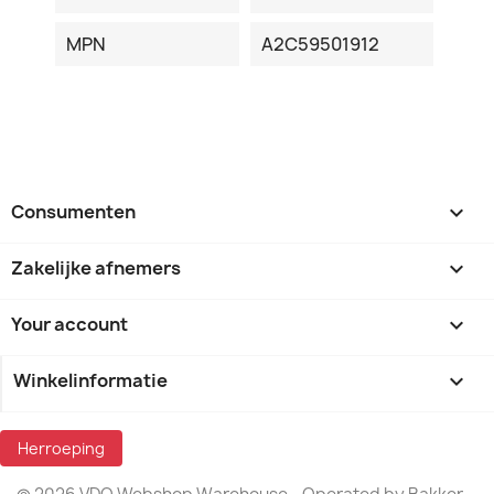
MPN
A2C59501912
Consumenten

Zakelijke afnemers

Your account

Winkelinformatie
keyboard_arrow_down
Herroeping