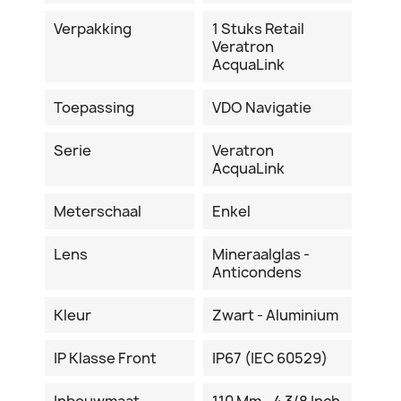
Verpakking
1 Stuks Retail
Veratron
AcquaLink
Toepassing
VDO Navigatie
Serie
Veratron
AcquaLink
Meterschaal
Enkel
Lens
Mineraalglas -
Anticondens
Kleur
Zwart - Aluminium
IP Klasse Front
IP67 (IEC 60529)
Inbouwmaat
110 Mm - 4 3/8 Inch