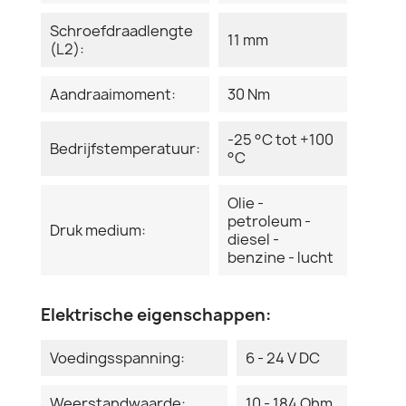
Schroefdraadlengte
11 mm
(L2):
Aandraaimoment:
30 Nm
-25 °C tot +100
Bedrijfstemperatuur:
°C
Olie -
petroleum -
Druk medium:
diesel -
benzine - lucht
Elektrische eigenschappen:
Voedingsspanning:
6 - 24 V DC
Weerstandwaarde:
10 - 184 Ohm