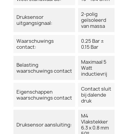
2-polig
Druksensor
geïsoleerd
uitgangsignaal:
van massa
Waarschuwings
0.25 Bar ±
contact:
0.15 Bar
Maximaal 5
Belasting
Watt
waarschuwings contact
inductievrij
Contact sluit
Eigenschappen
bij dalende
waarschuwings contact
druk
M4
Vlakstekker
Druksensor aansluiting:
6.3 x 0.8 mm
50°