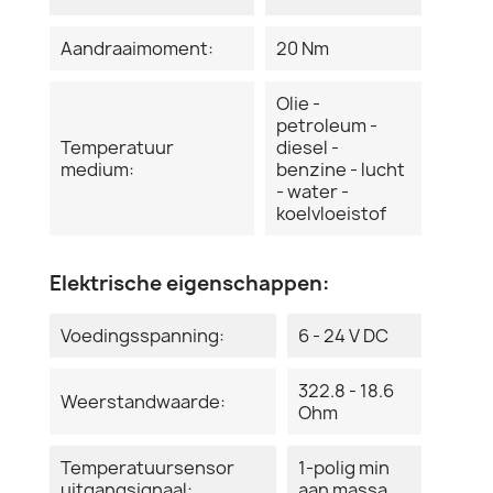
Aandraaimoment:
20 Nm
Olie -
petroleum -
Temperatuur
diesel -
medium:
benzine - lucht
- water -
koelvloeistof
Elektrische eigenschappen:
Voedingsspanning:
6 - 24 V DC
322.8 - 18.6
Weerstandwaarde:
Ohm
Temperatuursensor
1-polig min
uitgangsignaal:
aan massa