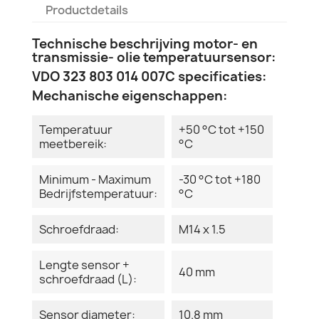
Productdetails
Technische beschrijving motor- en
transmissie- olie temperatuursensor:
VDO 323 803 014 007C specificaties:
Mechanische eigenschappen:
Temperatuur
+50 °C tot +150
meetbereik:
°C
Minimum - Maximum
-30 °C tot +180
Bedrijfstemperatuur:
°C
Schroefdraad:
M14 x 1.5
Lengte sensor +
40 mm
schroefdraad (L):
Sensor diameter:
10.8 mm