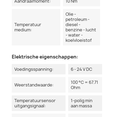
Aandraaimoment:
10 Nm
Olie -
petroleum -
Temperatuur
diesel -
medium:
benzine - lucht
- water -
koelvloeistof
Elektrische eigenschappen:
Voedingsspanning:
6 - 24 V DC
100 °C = 67.71
Weerstandwaarde:
Ohm
Temperatuursensor
1-polig min
uitgangsignaal:
aan massa