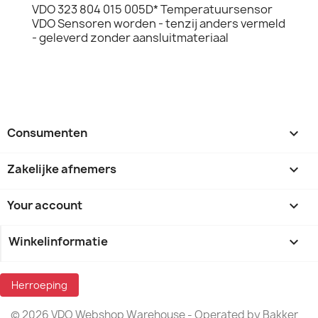
VDO 323 804 015 005D* Temperatuursensor
VDO Sensoren worden - tenzij anders vermeld
- geleverd zonder aansluitmateriaal
Consumenten

Zakelijke afnemers

Your account

Winkelinformatie
keyboard_arrow_down
Herroeping
© 2026 VDO Webshop Warehouse - Operated by Bakker