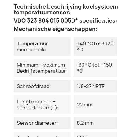
Technische beschrijving koelsysteem
temperatuursensor:
VDO 323 804 015 005D* specificaties:
Mechanische eigenschappen:
Temperatuur
+40 °C tot +120
meetbereik:
°C
Minimum - Maximum
-30 °C tot +150
Bedrijfstemperatuur:
°C
Schroefdraad:
1/8-27 NPTF
Lengte sensor +
22 mm
schroefdraad (L):
Sensor diameter:
8.2 mm